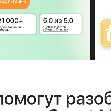
онсультацию
21 000+
5.0 из 5.0
оценка качества
юдей получили
в Яндекс Отзывах
омощь
помогут разо