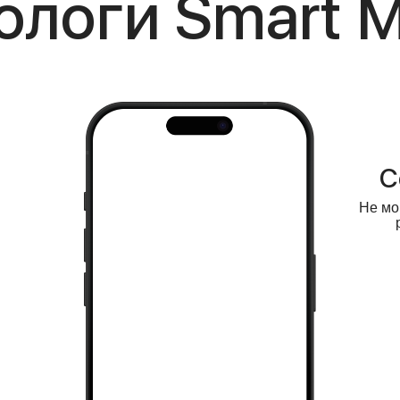
ологи Smart M
и
Отношения
С
 ругаемся
Не знаю — уходить
Не мо
-подростком
или остаться