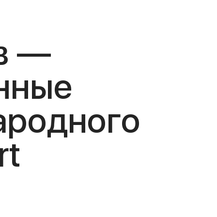
в —
нные
ародного
rt