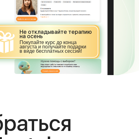
Не откладывайте терапию
на осень
Покупайте курс до конца
августа и получайте подарки
в виде бесплатных сессий!
браться