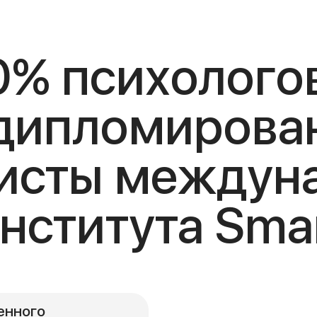
0% психолого
 дипломирова
исты междун
нститута Sma
Федеральный реестр документов
об образовании
енного