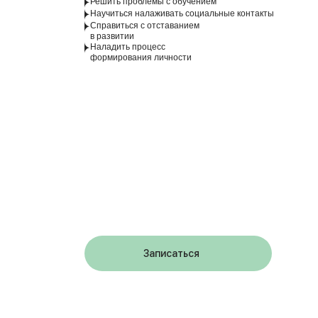
Решить проблемы с обучением
Научиться налаживать социальные контакты
Справиться с отставанием
в развитии
Наладить процесс
формирования личности
Записаться