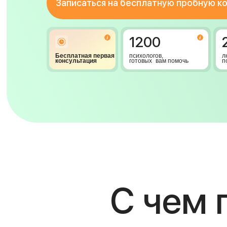
Записаться на бесплатную пробную к
1200
Бесплатная первая
психологов,
л
консультация
готовых вам помочь
п
С чем 